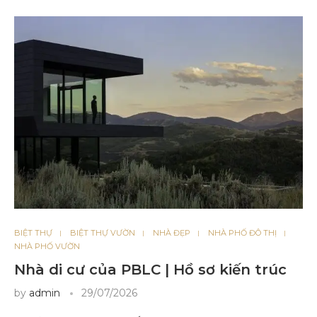
BIỆT THỰ
BIỆT THỰ VƯỜN
NHÀ ĐẸP
NHÀ PHỐ ĐÔ THỊ
NHÀ PHỐ VƯỜN
Nhà di cư của PBLC | Hồ sơ kiến ​​trúc
by
admin
29/07/2026