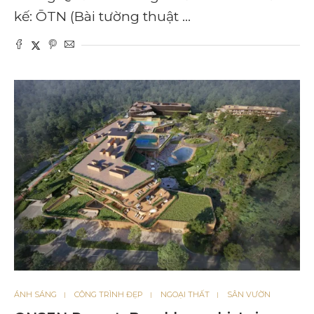
kế: ŌTN (Bài tường thuật …
ÁNH SÁNG
CÔNG TRÌNH ĐẸP
NGOẠI THẤT
SÂN VƯỜN