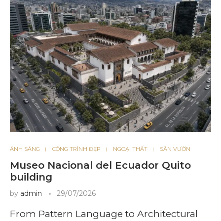
ÁNH SÁNG
CÔNG TRÌNH ĐẸP
NGOẠI THẤT
SÂN VƯỜN
Museo Nacional del Ecuador Quito
building
by
admin
29/07/2026
From Pattern Language to Architectural