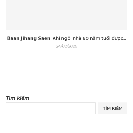
𝗕𝗮𝗮𝗻 𝗝𝗶𝗵𝗮𝗻𝗴 𝗦𝗮𝗲𝗻: Khi ngôi nhà 60 năm tuổi được...
24/07/2026
Tìm kiếm
TÌM KIẾM