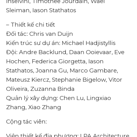
Inselvini, Timothee Jourdain, Wael
Sleiman, Iason Stathatos
– Thiết kế chi tiết
Đối tác: Chris van Duijn
Kiến trúc sư dự án: Michael Hadjistyllis
Đội: Andre Backlund, Daan Ooievaar, Eve
Hochen, Federica Giorgetta, Iason
Stathatos, Joanna Gu, Marco Gambare,
Mateusz Kiercz, Stephanie Bigelow, Vitor
Oliveira, Zuzanna Binda
Quản lý xây dựng: Chen Lu, Lingxiao
Zhang, Xiao Zhang
Cộng tác viên:
Viện thiết kế địa phương: LPA Architecture