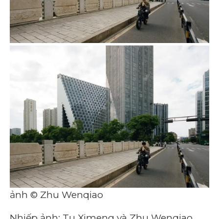
ảnh © Zhu Wenqiao
Nhiếp ảnh: Tu Ximeng và Zhu Wenqiao