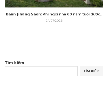
𝗕𝗮𝗮𝗻 𝗝𝗶𝗵𝗮𝗻𝗴 𝗦𝗮𝗲𝗻: Khi ngôi nhà 60 năm tuổi được...
24/07/2026
Tìm kiếm
TÌM KIẾM