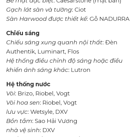
Bề mặt đặc biệt
: Caesarstone (mặt bàn)
Gạch lát sàn và tường
: Ciot
Sàn Harwood được thiết kế
: Gỗ NADURRA
Chiếu sáng
Chiếu sáng xung quanh nội thất
: Đèn
Authentik, Luminart, Flos
Hệ thống điều chỉnh độ sáng hoặc điều
khiển ánh sáng khác
: Lutron
Hệ thống nước
Vòi
: Brizo, Riobel, Vogt
Vòi hoa sen
: Riobel, Vogt
lưu vực
: Wetsyle, DXV
Bồn tắm
: Sao Hải Vương
nhà vệ sinh
: DXV