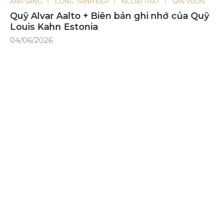
ÁNH SÁNG
CÔNG TRÌNH ĐẸP
NGOẠI THẤT
SÂN VƯỜN
Quỹ Alvar Aalto + Biên bản ghi nhớ của Quỹ
Louis Kahn Estonia
04/06/2026