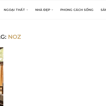
NGOẠI THẤT
NHÀ ĐẸP
PHONG CÁCH SỐNG
SẢ
AG:
NOZ