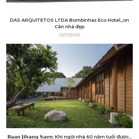
DAS ARQUITETOS LTDA Bombinhas Eco Hotel_on
Căn nhà đẹp
25/07/2026
𝗕𝗮𝗮𝗻 𝗝𝗶𝗵𝗮𝗻𝗴 𝗦𝗮𝗲𝗻: Khi ngôi nhà 60 năm tuổi được...