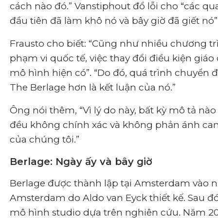
cách nào đó
.” Vanstiphout đổ lỗi cho “các q
đầu tiên đã làm khô nó và bây giờ đã giết nó” 
Frausto cho biết: “Cũng như nhiều chương trì
phạm vi quốc tế, việc thay đổi điều kiện giáo
mô hình hiện có”. “Do đó, quá trình chuyển đ
The Berlage hơn là kết luận của nó.”
Ông nói thêm, “Vì lý do này, bất kỳ mô tả nào 
đều không chính xác và không phản ánh cam k
của chúng tôi.”
Berlage: Ngày ấy và bây giờ
Berlage được thành lập tại Amsterdam vào n
Amsterdam do Aldo van Eyck thiết kế. Sau đ
mô hình studio dựa trên nghiên cứu. Năm 201