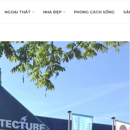
NGOẠI THẤT
NHÀ ĐẸP
PHONG CÁCH SỐNG
SẢ