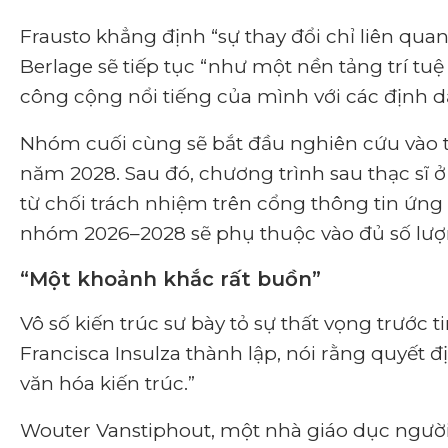
Frausto khẳng định “
sự thay đổi chỉ liên qua
Berlage sẽ tiếp tục “như một nền tảng trí tu
công cộng nổi tiếng của mình với các định d
Nhóm cuối cùng sẽ bắt đầu nghiên cứu vào t
năm 2028. Sau đó, chương trình sau thạc sĩ ở 
từ chối trách nhiệm trên cổng thông tin ứng
nhóm 2026–2028 sẽ phụ thuộc vào đủ số lượ
“Một khoảnh khắc rất buồn”
Vô số kiến ​​trúc sư bày tỏ sự thất vọng trước t
Francisca Insulza thành lập, nói rằng quyết 
văn hóa kiến ​​trúc
.”
Wouter Vanstiphout, một nhà giáo dục người H