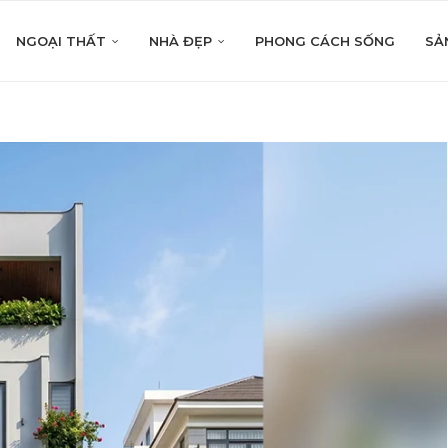
NGOẠI THẤT
NHÀ ĐẸP
PHONG CÁCH SỐNG
SẢ