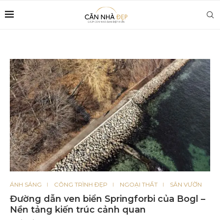
ÁNH SÁNG
CÔNG TRÌNH ĐẸP
NGOẠI THẤT
SÂN VƯỜN
Đường dẫn ven biển Springforbi của Bogl –
Nền tảng kiến ​​trúc cảnh quan