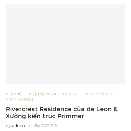
BIỆT THỰ
BIỆT THỰ VƯỜN
NHÀ ĐẸP
NHÀ PHỐ ĐÔ THỊ
NHÀ PHỐ VƯỜN
Rivercrest Residence của de Leon &
Xưởng kiến ​​trúc Primmer
by
admin
28/07/2026