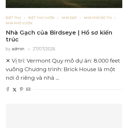
BIỆT THỰ
BIỆT THỰ VƯỜN
NHÀ ĐẸP
NHÀ PHỐ ĐÔ THỊ
NHÀ PHỐ VƯỜN
Nhà Gạch của Birdseye | Hồ sơ kiến ​​
trúc
by
admin
27/07/2026
✕ Vị trí: Vermont Quy mô dự án: 8.000 feet
vuông Chương trình: Brick House là một
nơi ở riêng và nhà …