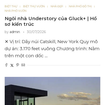
BIỆT THỰ
BIỆT THỰ VƯỜN
NHÀ ĐẸP
NHÀ PHỐ ĐÔ THỊ
NHÀ PHỐ VƯỜN
Ngôi nhà Understory của Gluck+ | Hồ
sơ kiến ​​trúc
by
admin
30/07/2026
✕ Vị trí: Dãy núi Catskill, New York Quy mô
dự án: 3.170 feet vuông Chương trình: Nằm
trên một con dốc …