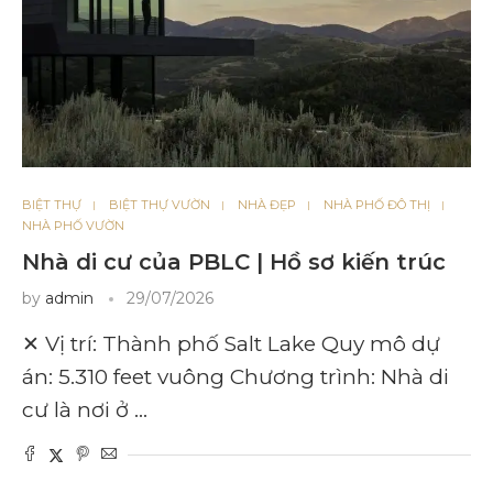
BIỆT THỰ
BIỆT THỰ VƯỜN
NHÀ ĐẸP
NHÀ PHỐ ĐÔ THỊ
NHÀ PHỐ VƯỜN
Nhà di cư của PBLC | Hồ sơ kiến ​​trúc
by
admin
29/07/2026
✕ Vị trí: Thành phố Salt Lake Quy mô dự
án: 5.310 feet vuông Chương trình: Nhà di
cư là nơi ở …