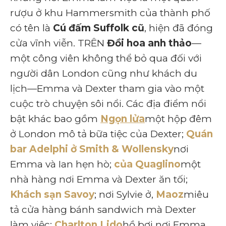
rượu ở khu Hammersmith của thành phố
có tên là
Cú đấm Suffolk cũ
, hiện đã đóng
cửa vĩnh viễn. TRÊN
Đồi hoa anh thảo
—
một công viên không thể bỏ qua đối với
người dân London cũng như khách du
lịch—Emma và Dexter tham gia vào một
cuộc trò chuyện sôi nổi. Các địa điểm nổi
bật khác bao gồm
Ngọn lửa
một hộp đêm
ở London mô tả bữa tiệc của Dexter;
Quán
bar Adelphi ở Smith & Wollensky
nơi
Emma và Ian hẹn hò;
của Quaglino
một
nhà hàng nơi Emma và Dexter ăn tối;
Khách sạn Savoy
; nơi Sylvie ở,
Maoz
miêu
tả cửa hàng bánh sandwich mà Dexter
làm việc;
Charlton Lido
hồ bơi nơi Emma