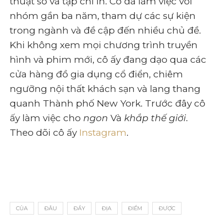
thuật số và tạp chí in. Cô đã làm việc với
nhóm gần ba năm, tham dự các sự kiện
trong ngành và đề cập đến nhiều chủ đề.
Khi không xem mọi chương trình truyền
hình và phim mới, cô ấy đang dạo qua các
cửa hàng đồ gia dụng cổ điển, chiêm
ngưỡng nội thất khách sạn và lang thang
quanh Thành phố New York. Trước đây cô
ấy làm việc cho
ngon
Và
khắp thế giới
.
Theo dõi cô ấy
Instagram
.
CỦA
ĐÂU
ĐẦY
ĐỊA
ĐIỂM
ĐƯỢC