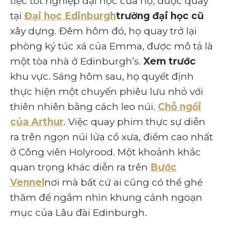
tiệc tốt nghiệp đại học của họ, được quay
tại
Đại học Edinburgh
trường đại học cũ
xây dựng. Đêm hôm đó, họ quay trở lại
phòng ký túc xá của Emma, ​​​​được mô tả là
một tòa nhà ở Edinburgh’s.
Xem trước
khu vực. Sáng hôm sau, họ quyết định
thực hiện một chuyến phiêu lưu nhỏ với
thiên nhiên bằng cách leo núi.
Chỗ ngồi
của Arthur
. Việc quay phim thực sự diễn
ra trên ngọn núi lửa cổ xưa, điểm cao nhất
ở Công viên Holyrood. Một khoảnh khắc
quan trọng khác diễn ra trên
Bước
Vennel
nơi mà bất cứ ai cũng có thể ghé
thăm để ngắm nhìn khung cảnh ngoạn
mục của Lâu đài Edinburgh.