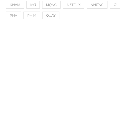
KHÁM
MƠ
MỘNG
NETFLIX
NHỮNG
Ở
PHÁ
PHIM
QUAY