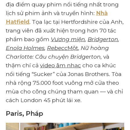
địa điểm quay phim nổi tiếng nhất trong
lịch sử phim ảnh và truyền hình:
Nhà
Hatfield
. Tọa lạc tại Hertfordshire của Anh,
trang viên đã xuất hiện trong hơn 70 tác
phẩm bao gồm
Vương miện
,
Bridgerton
,
Enola Holmes
,
Rebecc
Một
,
Nữ hoàng
Charlotte: Câu chuyện Bridgerton,
và
thậm chí cả
video âm nhạc
cho ca khúc
nổi tiếng “Sucker” của Jonas Brothers. Tòa
nhà rộng 75.000 foot vuông mở cửa theo
mùa cho công chúng tham quan — và chỉ
cách London 45 phút lái xe.
Paris, Pháp