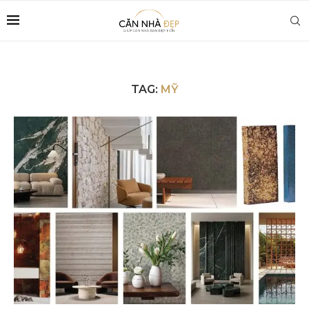
TAG:
MỸ