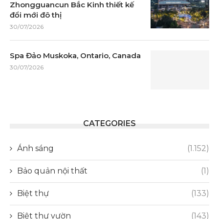
Zhongguancun Bắc Kinh thiết kế
đổi mới đô thị
30/07/2026
Spa Đảo Muskoka, Ontario, Canada
30/07/2026
CATEGORIES
Ánh sáng
(1.152)
Bảo quản nội thất
(1)
Biệt thự
(133)
Biệt thự vườn
(143)