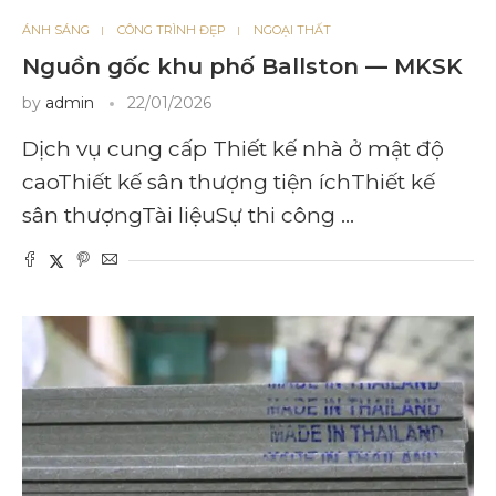
ÁNH SÁNG
CÔNG TRÌNH ĐẸP
NGOẠI THẤT
Nguồn gốc khu phố Ballston — MKSK
by
admin
22/01/2026
Dịch vụ cung cấp Thiết kế nhà ở mật độ
caoThiết kế sân thượng tiện íchThiết kế
sân thượngTài liệuSự thi công …