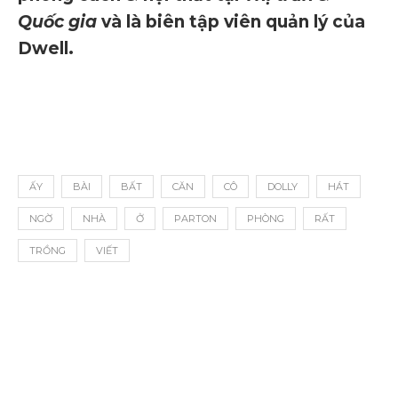
Quốc gia
và là biên tập viên quản lý của
Dwell.
ẤY
BÀI
BẤT
CĂN
CÔ
DOLLY
HÁT
NGỜ
NHÀ
Ở
PARTON
PHÒNG
RẤT
TRỒNG
VIẾT