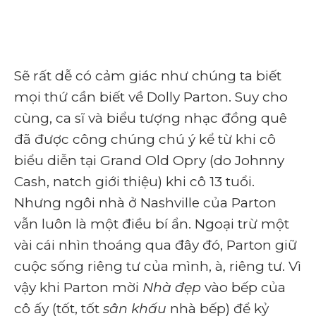
Sẽ rất dễ có cảm giác như chúng ta biết
mọi thứ cần biết về Dolly Parton. Suy cho
cùng, ca sĩ và biểu tượng nhạc đồng quê
đã được công chúng chú ý kể từ khi cô
biểu diễn tại Grand Old Opry (do Johnny
Cash, natch giới thiệu) khi cô 13 tuổi.
Nhưng ngôi nhà ở Nashville của Parton
vẫn luôn là một điều bí ẩn. Ngoại trừ một
vài cái nhìn thoáng qua đây đó, Parton giữ
cuộc sống riêng tư của mình, à, riêng tư. Vì
vậy khi Parton mời
Nhà đẹp
vào bếp của
cô ấy (tốt, tốt
sân khấu
nhà bếp) để kỷ