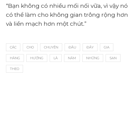
“Bạn không có nhiều mối nối vữa, vì vậy nó
có thể làm cho không gian trông rộng hơn
và liền mạch hơn một chút.”
CÁC
CHO
CHUYÊN
ĐÂU
ĐẦY
GIA
HÀNG
HƯỚNG
LÀ
NĂM
NHỮNG
SẠN
THEO