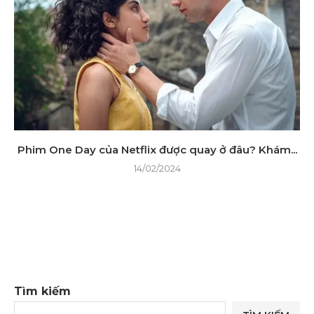
Phim One Day của Netflix được quay ở đâu? Khám...
14/02/2024
Tìm kiếm