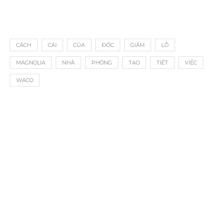
CÁCH
CẢI
CỦA
ĐỐC
GIÁM
LỖ
MAGNOLIA
NHÀ
PHÒNG
TẠO
TIẾT
VIỆC
WACO